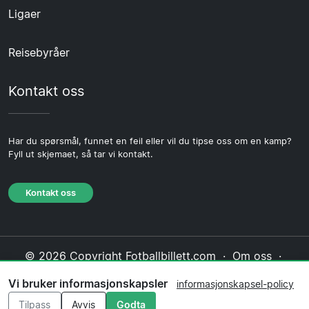
Ligaer
Reisebyråer
Kontakt oss
Har du spørsmål, funnet en feil eller vil du tipse oss om en kamp?
Fyll ut skjemaet, så tar vi kontakt.
Kontakt oss
© 2026 Copyright Fotballbillett.com ·
Om oss
·
Kontakt oss
·
Personvernerklæring
·
Vi bruker informasjonskapsler
informasjonskapsel-policy
Informasjonskapsel-policy
·
Redaksjonell policy
Tilpass
Avvis
Godta