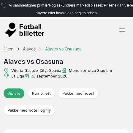
Vi sammenligner primære og sekundære markedsplasser. Prisene kan være
høyere eller lavere enn originalprisen.
Hjem
Hjem
Alaves
Alaves vs Osasuna
Lag
Alaves vs Osasuna
Ligaer
Vitoria Gasteiz City, Spania
Mendizorrotza Stadium
La Liga
6. september 2026
Reisebyråer
Vis alle
Kun billett
Pakke med hotell
Pakke med hotell og fly