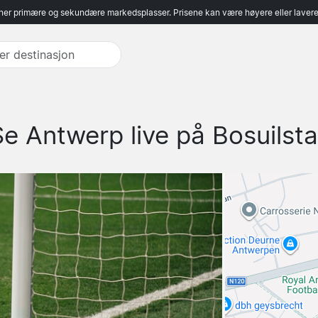
er primære og sekundære markedsplasser. Prisene kan være høyere eller lavere 
Se Antwerp live på Bosuilsta