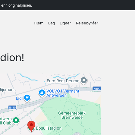
enn originalprisen.
Hjem
Lag
Ligaer
Reisebyråer
dion!