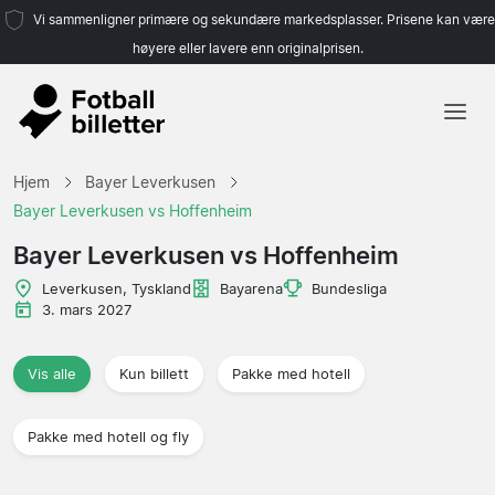
Vi sammenligner primære og sekundære markedsplasser. Prisene kan være
høyere eller lavere enn originalprisen.
Hjem
Hjem
Bayer Leverkusen
Lag
Bayer Leverkusen vs Hoffenheim
Ligaer
Bayer Leverkusen vs Hoffenheim
Reisebyråer
Leverkusen, Tyskland
Bayarena
Bundesliga
3. mars 2027
Vis alle
Kun billett
Pakke med hotell
Pakke med hotell og fly