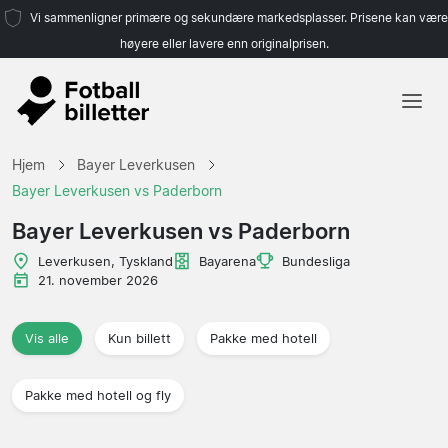
Vi sammenligner primære og sekundære markedsplasser. Prisene kan være
høyere eller lavere enn originalprisen.
Hjem
Hjem
Bayer Leverkusen
Lag
Bayer Leverkusen vs Paderborn
Ligaer
Bayer Leverkusen vs Paderborn
Reisebyråer
Leverkusen, Tyskland
Bayarena
Bundesliga
21. november 2026
Vis alle
Kun billett
Pakke med hotell
Pakke med hotell og fly