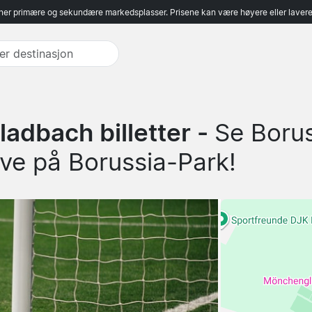
er primære og sekundære markedsplasser. Prisene kan være høyere eller lavere 
adbach billetter -
Se Boru
ve på Borussia-Park!