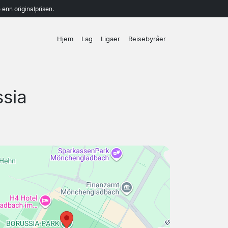
enn originalprisen.
Hjem
Lag
Ligaer
Reisebyråer
ssia