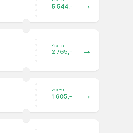
Pris fra
5 544,-
Pris fra
2 765,-
Pris fra
1 605,-