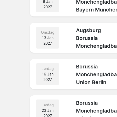
Monchengladba
9 Jan
2027
Bayern Münche
Augsburg
Onsdag
Borussia
13 Jan
2027
Monchengladba
Borussia
Lørdag
Monchengladba
16 Jan
2027
Union Berlin
Borussia
Lørdag
Monchengladba
23 Jan
2027