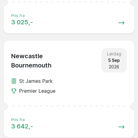
Pris fra
3 025,-
Lørdag
Newcastle
5 Sep
Bournemouth
2026
St James Park
Premier League
Pris fra
3 642,-