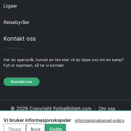
Ligaer
Reisebyråer
Kontakt oss
Har du spørsmål, funnet en feil eller vil du tipse oss om en kamp?
Fyll ut skjemaet, så tar vi kontakt.
Kontakt oss
© 2026 Copyright Fotballbillett.com ·
Om oss
·
Kontakt oss
·
Personvernerklæring
·
Vi bruker informasjonskapsler
informasjonskapsel-policy
Informasjonskapsel-policy
·
Redaksjonell policy
Tilpass
Avvis
Godta