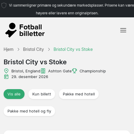
Vi sammenligner primære og sekundære markedsplasser. Prisene kan være
høyere eller lavere enn originalprisen.
Hjem
Hjem
Bristol City
Bristol City vs Stoke
Lag
Bristol City vs Stoke
Ligaer
Bristol, England
Ashton Gate
Championship
29. desember 2026
Reisebyråer
Vis alle
Kun billett
Pakke med hotell
Pakke med hotell og fly