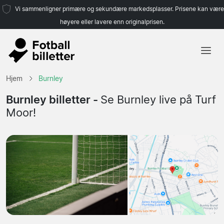
Vi sammenligner primære og sekundære markedsplasser. Prisene kan være
høyere eller lavere enn originalprisen.
Hjem
Hjem
Burnley
Lag
Burnley billetter -
Se Burnley live på Turf
Moor!
Ligaer
Reisebyråer