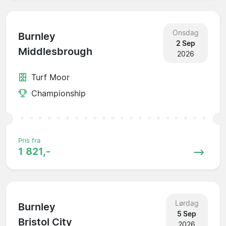
Onsdag
Burnley
2 Sep
Middlesbrough
2026
Turf Moor
Championship
Pris fra
1 821,-
Lørdag
Burnley
5 Sep
Bristol City
2026