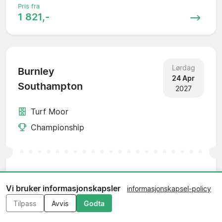
Pris fra
1 821,-
Lørdag
Burnley
24 Apr
Southampton
2027
Turf Moor
Championship
Pris fra
1 821,-
Vi bruker informasjonskapsler
informasjonskapsel-policy
Tilpass
Avvis
Godta