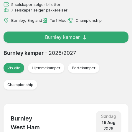
5 selskaper selger billetter
7 selskaper selger pakkereiser
Burnley, England
Turf Moor
Championship
Burnley kamper
Burnley kamper
- 2026/2027
Vis alle
Hjemmekamper
Bortekamper
Championship
Søndag
Burnley
16 Aug
West Ham
2026