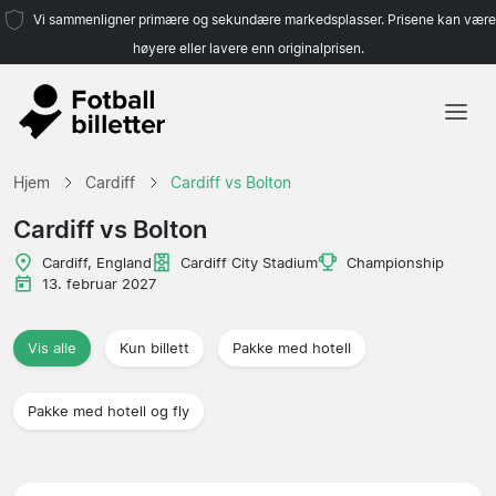
Vi sammenligner primære og sekundære markedsplasser. Prisene kan være
høyere eller lavere enn originalprisen.
Hjem
Hjem
Cardiff
Cardiff vs Bolton
Lag
Cardiff vs Bolton
Ligaer
Cardiff, England
Cardiff City Stadium
Championship
13. februar 2027
Reisebyråer
Vis alle
Kun billett
Pakke med hotell
Pakke med hotell og fly