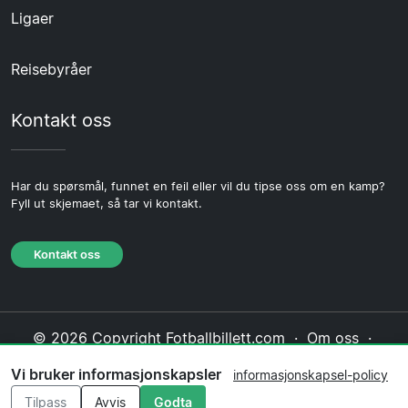
Ligaer
Reisebyråer
Kontakt oss
Har du spørsmål, funnet en feil eller vil du tipse oss om en kamp?
Fyll ut skjemaet, så tar vi kontakt.
Kontakt oss
© 2026 Copyright Fotballbillett.com ·
Om oss
·
Kontakt oss
·
Personvernerklæring
·
Vi bruker informasjonskapsler
informasjonskapsel-policy
Informasjonskapsel-policy
·
Redaksjonell policy
Tilpass
Avvis
Godta