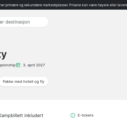
er primære og sekundære markedsplasser. Prisene kan være høyere eller lavere 
ty
pionship
3. april 2027
Pakke med hotell og fly
Kampbillett inkludert
E-tickets