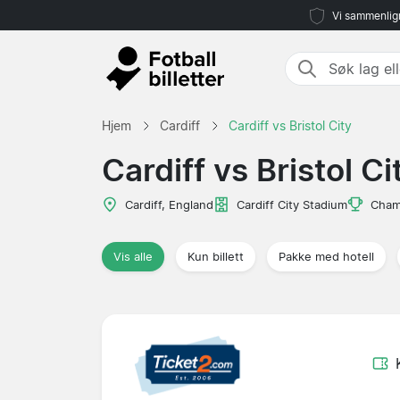
Vi sammenlign
Hjem
Cardiff
Cardiff vs Bristol City
Cardiff vs Bristol Ci
Cardiff, England
Cardiff City Stadium
Cham
Vis alle
Kun billett
Pakke med hotell