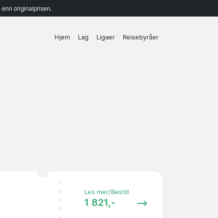
enn originalprisen.
Hjem
Lag
Ligaer
Reisebyråer
Les mer/Bestill
1 821,-