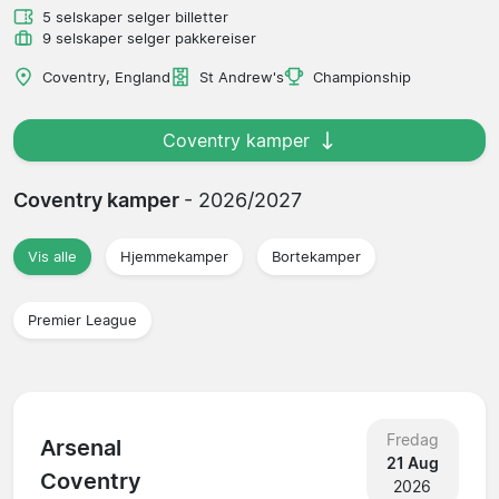
5 selskaper selger billetter
9 selskaper selger pakkereiser
Coventry, England
St Andrew's
Championship
Coventry kamper
Coventry kamper
- 2026/2027
Vis alle
Hjemmekamper
Bortekamper
Premier League
Fredag
Arsenal
21 Aug
Coventry
2026