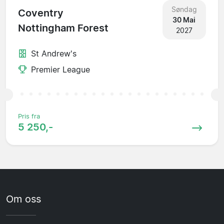
Søndag
Coventry
30 Mai
Nottingham Forest
2027
St Andrew's
Premier League
Pris fra
5 250,-
Om oss