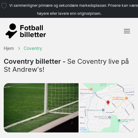
Vi sammenligner primære og sekundære markedsplasser. Prisene kan være
høyere eller lavere enn originalprisen.
Hjem
Hjem
Coventry
Lag
Coventry billetter -
Se Coventry live på
St Andrew's!
Ligaer
Reisebyråer