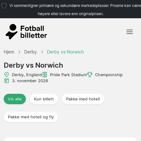
Vi sammenligner primære og sekundære markedsplasser. Prisene kan være
høyere eller lavere enn originalprisen.
Hjem
Hjem
Derby
Derby vs Norwich
Lag
Derby vs Norwich
Ligaer
Derby, England
Pride Park Stadium
Championship
3. november 2026
Reisebyråer
Vis alle
Kun billett
Pakke med hotell
Pakke med hotell og fly