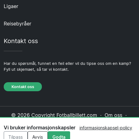
Ligaer
Reisebyråer
Kontakt oss
Har du spørsmål, funnet en feil eller vil du tipse oss om en kamp?
Fyll ut skjemaet, så tar vi kontakt.
Kontakt oss
© 2026 Copyright Fotballbillett.com ·
Om oss
·
Kontakt oss
·
Personvernerklæring
·
Vi bruker informasjonskapsler
informasjonskapsel-policy
Informasjonskapsel-policy
·
Redaksjonell policy
Tilpass
Avvis
Godta