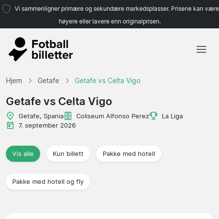
Vi sammenligner primære og sekundære markedsplasser. Prisene kan være
høyere eller lavere enn originalprisen.
Hjem
Hjem
Getafe
Getafe vs Celta Vigo
Lag
Getafe vs Celta Vigo
Ligaer
Getafe, Spania
Coliseum Alfonso Perez
La Liga
7. september 2026
Reisebyråer
Vis alle
Kun billett
Pakke med hotell
Pakke med hotell og fly