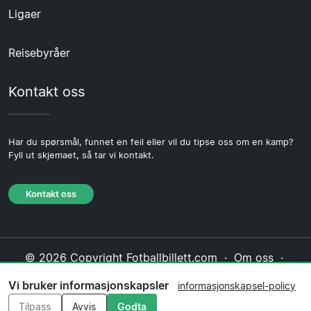
Ligaer
Reisebyråer
Kontakt oss
Har du spørsmål, funnet en feil eller vil du tipse oss om en kamp?
Fyll ut skjemaet, så tar vi kontakt.
Kontakt oss
© 2026 Copyright Fotballbillett.com ·
Om oss
·
Kontakt oss
·
Personvernerklæring
·
Vi bruker informasjonskapsler
informasjonskapsel-policy
Informasjonskapsel-policy
·
Redaksjonell policy
Tilpass
Avvis
Godta