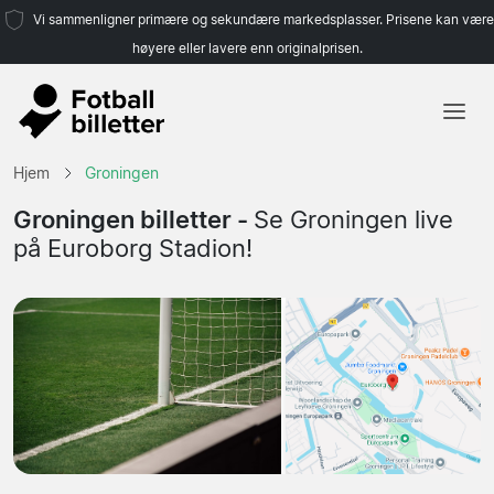
Vi sammenligner primære og sekundære markedsplasser. Prisene kan være
høyere eller lavere enn originalprisen.
Hjem
Hjem
Groningen
Lag
Groningen billetter -
Se Groningen live
på Euroborg Stadion!
Ligaer
Reisebyråer