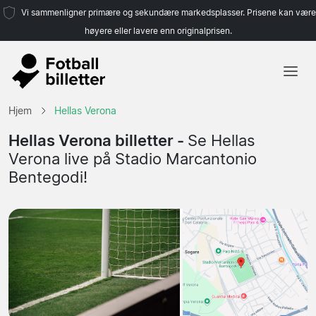
Vi sammenligner primære og sekundære markedsplasser. Prisene kan være
høyere eller lavere enn originalprisen.
Hjem
Hjem
Hellas Verona
Lag
Hellas Verona billetter -
Se Hellas
Verona live på Stadio Marcantonio
Ligaer
Bentegodi!
Reisebyråer