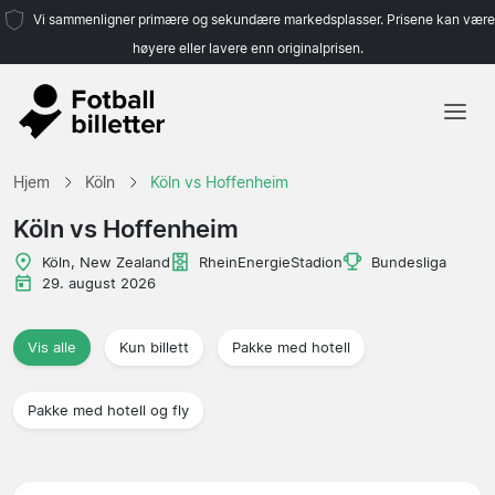
Vi sammenligner primære og sekundære markedsplasser. Prisene kan være
høyere eller lavere enn originalprisen.
Hjem
Hjem
Köln
Köln vs Hoffenheim
Lag
Köln vs Hoffenheim
Ligaer
Köln, New Zealand
RheinEnergieStadion
Bundesliga
29. august 2026
Reisebyråer
Vis alle
Kun billett
Pakke med hotell
Pakke med hotell og fly