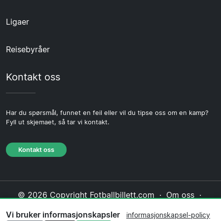
Ligaer
Reisebyråer
Kontakt oss
Har du spørsmål, funnet en feil eller vil du tipse oss om en kamp?
Fyll ut skjemaet, så tar vi kontakt.
Kontakt oss
© 2026 Copyright Fotballbillett.com ·
Om oss
·
Kontakt oss
·
Personvernerklæring
·
Vi bruker informasjonskapsler
informasjonskapsel-policy
Informasjonskapsel-policy
·
Redaksjonell policy