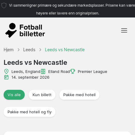
Vi sammenligner primære og sekundære markedsplasser. Prisene kan være
høyere eller lavere enn originalprisen.
Hjem
Hjem
Leeds
Leeds vs Newcastle
Lag
Leeds vs Newcastle
Ligaer
Leeds, England
Elland Road
Premier League
14. september 2026
Reisebyråer
Vis alle
Kun billett
Pakke med hotell
Pakke med hotell og fly