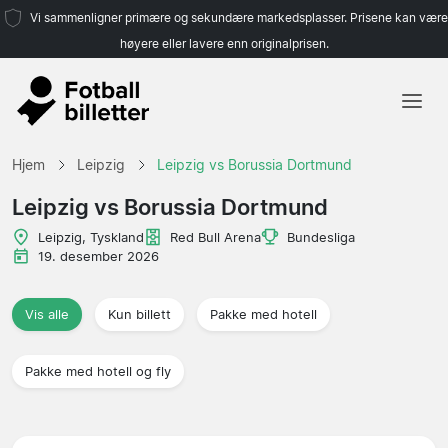
Vi sammenligner primære og sekundære markedsplasser. Prisene kan være
høyere eller lavere enn originalprisen.
Hjem
Hjem
Leipzig
Leipzig vs Borussia Dortmund
Lag
Leipzig vs Borussia Dortmund
Ligaer
Leipzig, Tyskland
Red Bull Arena
Bundesliga
19. desember 2026
Reisebyråer
Vis alle
Kun billett
Pakke med hotell
Pakke med hotell og fly