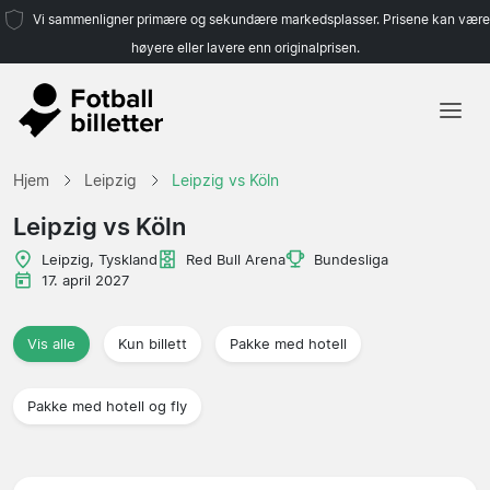
Vi sammenligner primære og sekundære markedsplasser. Prisene kan være
høyere eller lavere enn originalprisen.
Hjem
Hjem
Leipzig
Leipzig vs Köln
Lag
Leipzig vs Köln
Ligaer
Leipzig, Tyskland
Red Bull Arena
Bundesliga
17. april 2027
Reisebyråer
Vis alle
Kun billett
Pakke med hotell
Pakke med hotell og fly