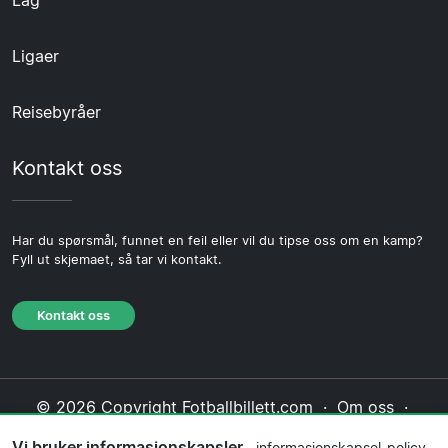
Ligaer
Reisebyråer
Kontakt oss
Har du spørsmål, funnet en feil eller vil du tipse oss om en kamp?
Fyll ut skjemaet, så tar vi kontakt.
Kontakt oss
© 2026 Copyright Fotballbillett.com ·
Om oss
·
Kontakt oss
·
Personvernerklæring
·
Vi bruker informasjonskapsler
informasjonskapsel-policy