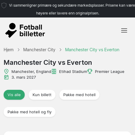
Vi sammenligner primære og sekundære markedsplasser. Prisene kan være
høyere eller lavere enn originalprisen.
Hjem
Hjem
Manchester City
Manchester City vs Everton
Lag
Manchester City vs Everton
Ligaer
Manchester, England
Etihad Stadium
Premier League
3. mars 2027
Reisebyråer
Vis alle
Kun billett
Pakke med hotell
Pakke med hotell og fly