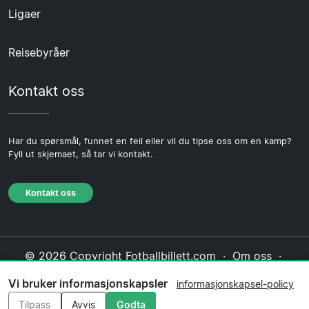
Ligaer
Reisebyråer
Kontakt oss
Har du spørsmål, funnet en feil eller vil du tipse oss om en kamp?
Fyll ut skjemaet, så tar vi kontakt.
Kontakt oss
© 2026 Copyright Fotballbillett.com ·
Om oss
·
Kontakt oss
·
Personvernerklæring
·
Vi bruker informasjonskapsler
informasjonskapsel-policy
Informasjonskapsel-policy
·
Redaksjonell policy
Tilpass
Avvis
Godta