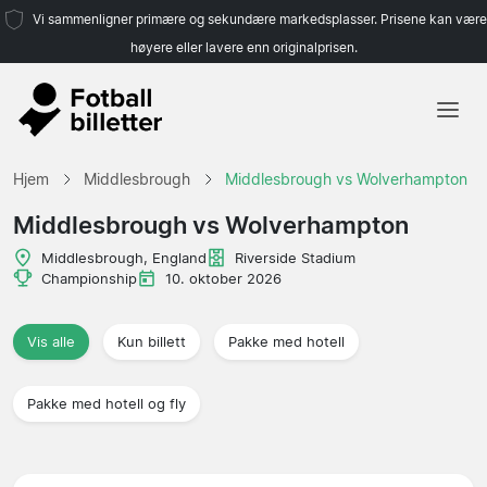
Vi sammenligner primære og sekundære markedsplasser. Prisene kan være
høyere eller lavere enn originalprisen.
Hjem
Hjem
Middlesbrough
Middlesbrough vs Wolverhampton
Lag
Middlesbrough vs Wolverhampton
Ligaer
Middlesbrough, England
Riverside Stadium
Championship
10. oktober 2026
Reisebyråer
Vis alle
Kun billett
Pakke med hotell
Pakke med hotell og fly