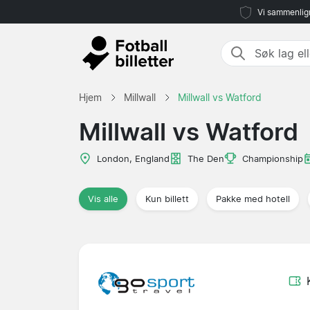
Vi sammenlign
Hjem
Millwall
Millwall vs Watford
Millwall vs Watford
London, England
The Den
Championship
Vis alle
Kun billett
Pakke med hotell