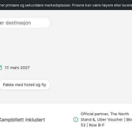
er primære og sekundære markedsplasser. Prisene kan være høyere eller lavere 
17. mars 2027
Pakke med hotell og fly
Official partner, The North
Kampbillett inkludert
Stand &, Uber Voucher | Bl
53 | Row B-F