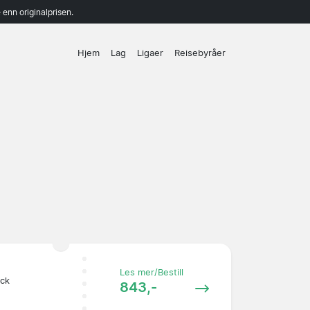
enn originalprisen.
Hjem
Lag
Ligaer
Reisebyråer
Les mer/Bestill
ock
843,-