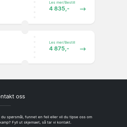
Les mer/Bestill
4 835,-
Les mer/Bestill
4 875,-
ntakt oss
 du spørsmål, funnet en feil eller vil du tipse oss om
kamp? Fyll ut skjemaet, så tar vi kontakt.