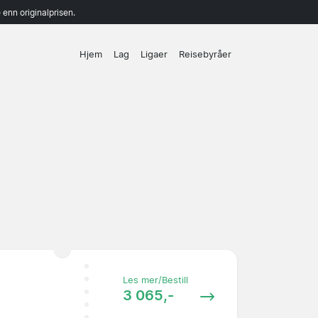
enn originalprisen.
Hjem
Lag
Ligaer
Reisebyråer
Les mer/Bestill
3 065,-