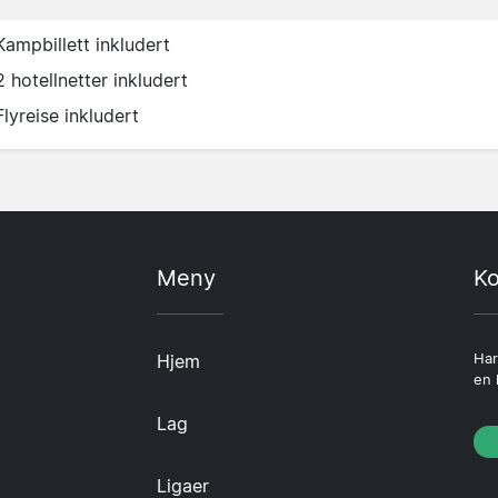
Kampbillett inkludert
2 hotellnetter inkludert
Flyreise inkludert
Meny
Ko
Hjem
Har
en 
Lag
Ligaer