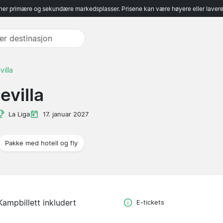
er primære og sekundære markedsplasser. Prisene kan være høyere eller lavere 
illa
evilla
La Liga
17. januar 2027
Pakke med hotell og fly
Kampbillett inkludert
E-tickets