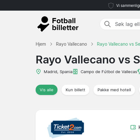
Vi sammenlign
Hjem
Rayo Vallecano
Rayo Vallecano vs Sev
Rayo Vallecano vs S
Madrid, Spania
Campo de Fútbol de Vallecas
Vis alle
Kun billett
Pakke med hotell