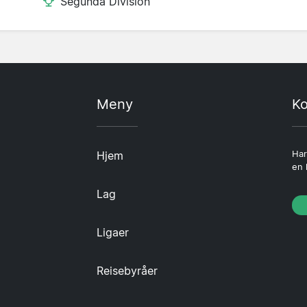
Segunda Division
Meny
Ko
Hjem
Har
en 
Lag
Ligaer
Reisebyråer