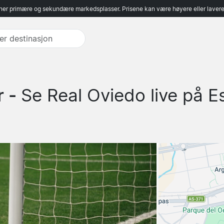
er primære og sekundære markedsplasser. Prisene kan være høyere eller lavere 
r -
Se Real Oviedo live på E