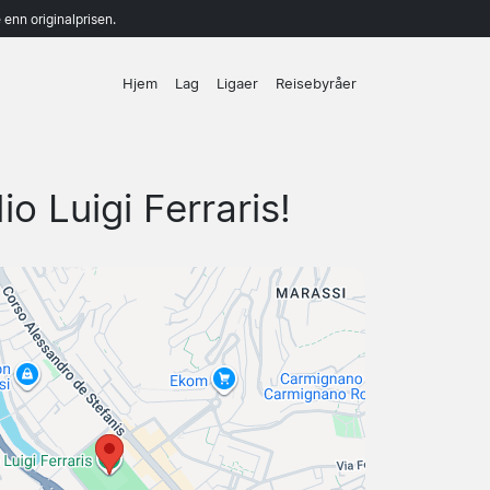
enn originalprisen.
Hjem
Lag
Ligaer
Reisebyråer
o Luigi Ferraris!