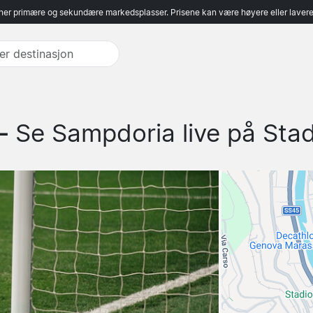
er primære og sekundære markedsplasser. Prisene kan være høyere eller lavere 
 -
Se Sampdoria live på Stadi