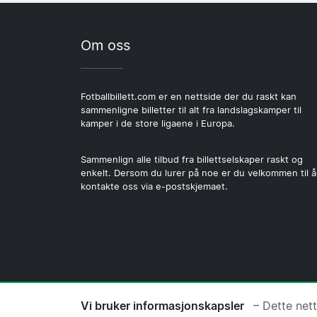
Om oss
Fotballbillett.com er en nettside der du raskt kan
sammenligne billetter til alt fra landslagskamper til
kamper i de store ligaene i Europa.
Sammenlign alle tilbud fra billettselskaper raskt og
enkelt. Dersom du lurer på noe er du velkommen til å
kontakte oss via e-postskjemaet.
© 2026 Copyright Fotballbillett.com 
Vi bruker informasjonskapsler
– Dette net