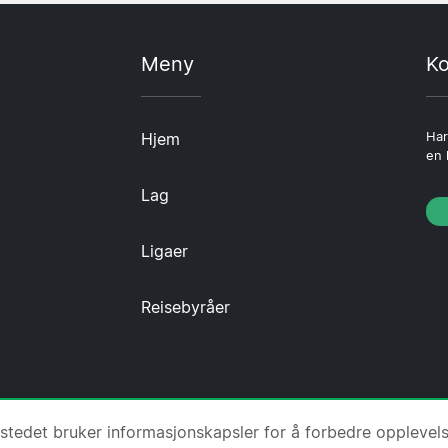
Meny
Ko
Hjem
Har
en 
Lag
Ligaer
Reisebyråer
·
Om oss
·
Kontakt oss
·
Personvernerklæring
·
Informas
tstedet bruker informasjonskapsler for å forbedre opplevel