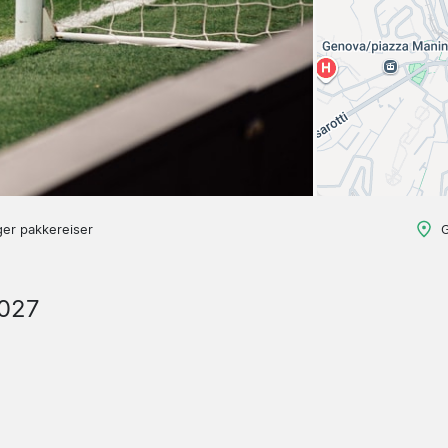
ger pakkereiser
G
2027