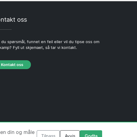
ntakt oss
 du spørsmål, funnet en feil eller vil du tipse oss om
kamp? Fyll ut skjemaet, så tar vi kontakt.
Kontakt oss
jonskapsel-policy
·
Redaksjonell policy
sen din og måle
Tilpass
Avvis
Godta