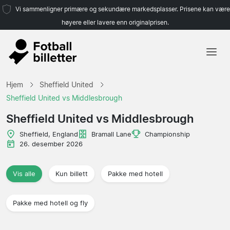
Vi sammenligner primære og sekundære markedsplasser. Prisene kan være
høyere eller lavere enn originalprisen.
Hjem
Hjem
Sheffield United
Lag
Sheffield United vs Middlesbrough
Ligaer
Sheffield United vs Middlesbrough
Reisebyråer
Sheffield, England
Bramall Lane
Championship
26. desember 2026
Vis alle
Kun billett
Pakke med hotell
Pakke med hotell og fly