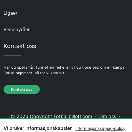
Ligaer
Reisebyråer
Kontakt oss
Har du spørsmål, funnet en feil eller vil du tipse oss om en kamp?
Fyll ut skjemaet, så tar vi kontakt.
Kontakt oss
© 2026 Copyright Fotballbillett.com ·
Om oss
·
Kontakt oss
·
Personvernerklæring
·
Vi bruker informasjonskapsler
informasjonskapsel-policy
Informasjonskapsel-policy
·
Redaksjonell policy