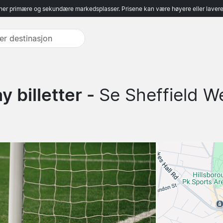
er primære og sekundære markedsplasser. Prisene kan være høyere eller lavere 
 billetter -
Se Sheffield W