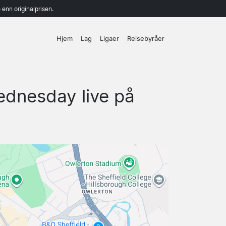
enn originalprisen.
Hjem
Lag
Ligaer
Reisebyråer
ednesday live på