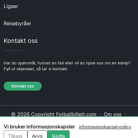
Ligaer
Reisebyråer
Kontakt oss
Har du spørsmål, funnet en feil eller vil du tipse oss om en kamp?
Fyll ut skjemaet, så tar vi kontakt.
Kontakt oss
© 2026 Copyright Fotballbillett.com ·
Om oss
·
Kontakt oss
·
Personvernerklæring
·
Vi bruker informasjonskapsler
informasjonskapsel-policy
Informasjonskapsel-policy
·
Redaksjonell policy
Tilpass
Avvis
Godta