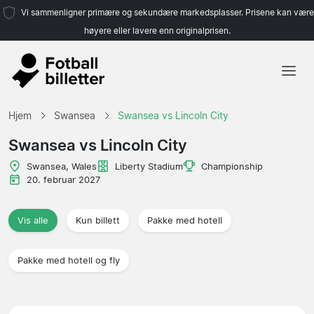
Vi sammenligner primære og sekundære markedsplasser. Prisene kan være
høyere eller lavere enn originalprisen.
Hjem
Hjem
Swansea
Swansea vs Lincoln City
Lag
Swansea vs Lincoln City
Ligaer
Swansea, Wales
Liberty Stadium
Championship
20. februar 2027
Reisebyråer
Vis alle
Kun billett
Pakke med hotell
Pakke med hotell og fly