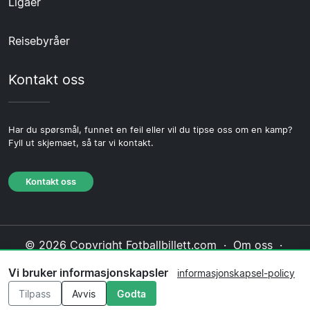
Ligaer
Reisebyråer
Kontakt oss
Har du spørsmål, funnet en feil eller vil du tipse oss om en kamp?
Fyll ut skjemaet, så tar vi kontakt.
Kontakt oss
© 2026 Copyright Fotballbillett.com ·
Om oss
·
Kontakt oss
·
Personvernerklæring
·
Vi bruker informasjonskapsler
informasjonskapsel-policy
Informasjonskapsel-policy
·
Redaksjonell policy
Tilpass
Avvis
Godta