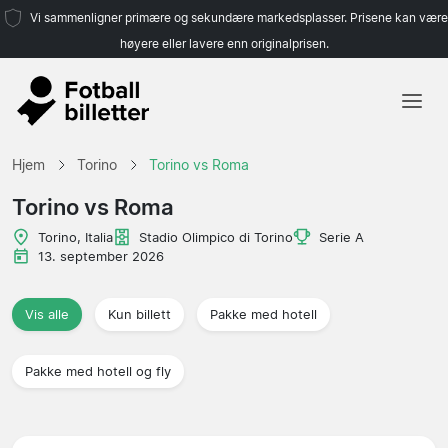
Vi sammenligner primære og sekundære markedsplasser. Prisene kan være
høyere eller lavere enn originalprisen.
Hjem
Hjem
Torino
Torino vs Roma
Lag
Torino vs Roma
Ligaer
Torino, Italia
Stadio Olimpico di Torino
Serie A
13. september 2026
Reisebyråer
Vis alle
Kun billett
Pakke med hotell
Pakke med hotell og fly