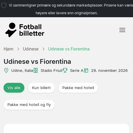
Vi sammenligner primære og sekundære markedsplasser. Prisene kan være
høyere eller lavere enn originalprisen.
Hjem
Hjem
Udinese
Udinese vs Fiorentina
Lag
Udinese vs Fiorentina
Ligaer
Udine, Italia
Stadio Friuli
Serie A
29. november 2026
Reisebyråer
Vis alle
Kun billett
Pakke med hotell
Pakke med hotell og fly