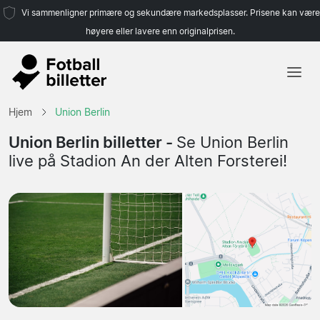
Vi sammenligner primære og sekundære markedsplasser. Prisene kan være
høyere eller lavere enn originalprisen.
Hjem
Hjem
Union Berlin
Lag
Union Berlin billetter -
Se Union Berlin
live på Stadion An der Alten Forsterei!
Ligaer
Reisebyråer