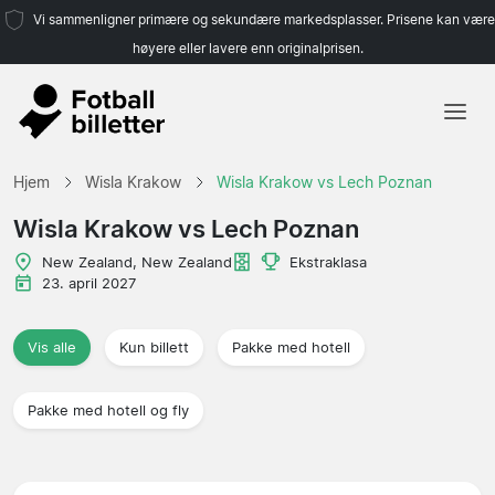
Vi sammenligner primære og sekundære markedsplasser. Prisene kan være
høyere eller lavere enn originalprisen.
Hjem
Hjem
Wisla Krakow
Wisla Krakow vs Lech Poznan
Lag
Wisla Krakow vs Lech Poznan
Ligaer
New Zealand, New Zealand
Ekstraklasa
23. april 2027
Reisebyråer
Vis alle
Kun billett
Pakke med hotell
Pakke med hotell og fly