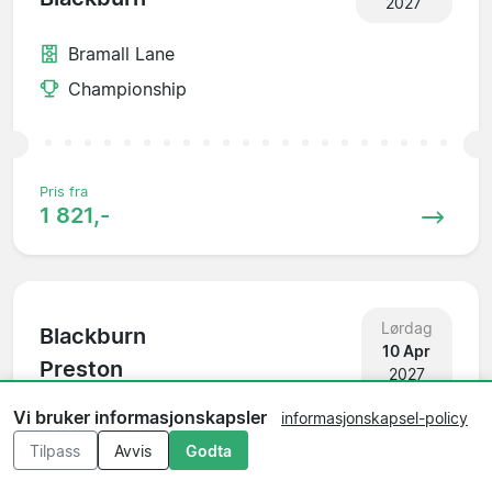
2027
Bramall Lane
Championship
Pris fra
1 821,-
Lørdag
Blackburn
10 Apr
Preston
2027
Vi bruker informasjonskapsler
informasjonskapsel-policy
Ewood Park
Tilpass
Avvis
Godta
Championship