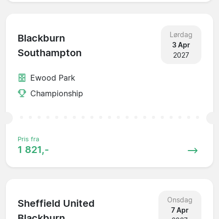
Lørdag
Blackburn
3 Apr
Southampton
2027
Ewood Park
Championship
Pris fra
1 821,-
Onsdag
Sheffield United
7 Apr
Blackburn