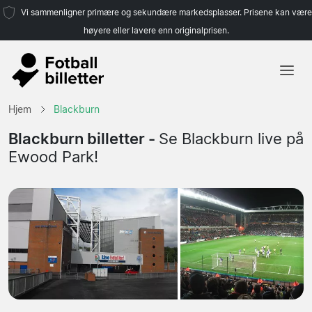
Vi sammenligner primære og sekundære markedsplasser. Prisene kan være
høyere eller lavere enn originalprisen.
Hjem
Hjem
Blackburn
Lag
Blackburn billetter -
Se Blackburn live på
Ewood Park!
Ligaer
Reisebyråer