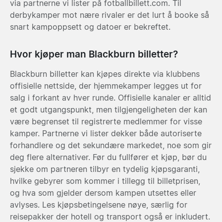
via partnerne vi lister på fotballbillett.com. Til
derbykamper mot nære rivaler er det lurt å booke så
snart kampoppsett og datoer er bekreftet.
Hvor kjøper man Blackburn billetter?
Blackburn billetter kan kjøpes direkte via klubbens
offisielle nettside, der hjemmekamper legges ut for
salg i forkant av hver runde. Offisielle kanaler er alltid
et godt utgangspunkt, men tilgjengeligheten der kan
være begrenset til registrerte medlemmer for visse
kamper. Partnerne vi lister dekker både autoriserte
forhandlere og det sekundære markedet, noe som gir
deg flere alternativer. Før du fullfører et kjøp, bør du
sjekke om partneren tilbyr en tydelig kjøpsgaranti,
hvilke gebyrer som kommer i tillegg til billetprisen,
og hva som gjelder dersom kampen utsettes eller
avlyses. Les kjøpsbetingelsene nøye, særlig for
reisepakker der hotell og transport også er inkludert.