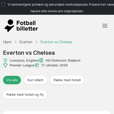
Vi sammenligner primære og sekundære markedsplasser. Prisene kan være
høyere eller lavere enn originalprisen.
Hjem
Hjem
Everton
Everton vs Chelsea
Lag
Everton vs Chelsea
Ligaer
Liverpool, England
Hill Dickinson Stadium
Premier League
17. oktober 2026
Reisebyråer
Vis alle
Kun billett
Pakke med hotell
Pakke med hotell og fly