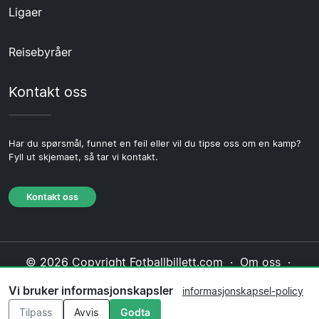
Ligaer
Reisebyråer
Kontakt oss
Har du spørsmål, funnet en feil eller vil du tipse oss om en kamp?
Fyll ut skjemaet, så tar vi kontakt.
Kontakt oss
© 2026 Copyright Fotballbillett.com ·
Om oss
·
Kontakt oss
·
Personvernerklæring
·
Vi bruker informasjonskapsler
informasjonskapsel-policy
Informasjonskapsel-policy
·
Redaksjonell policy
Tilpass
Avvis
Godta