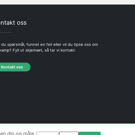
ntakt oss
 du spørsmål, funnet en feil eller vil du tipse oss om
kamp? Fyll ut skjemaet, så tar vi kontakt.
Kontakt oss
jonskapsel-policy
·
Redaksjonell policy
sen din og måle