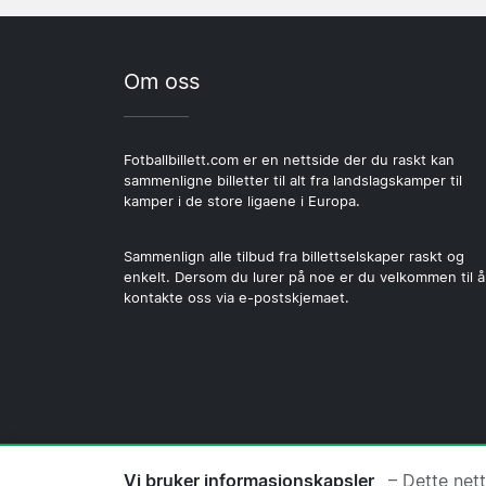
Om oss
Fotballbillett.com er en nettside der du raskt kan
sammenligne billetter til alt fra landslagskamper til
kamper i de store ligaene i Europa.
Sammenlign alle tilbud fra billettselskaper raskt og
enkelt. Dersom du lurer på noe er du velkommen til å
kontakte oss via e-postskjemaet.
© 2026 Copyright Fotballbillett.com 
Vi bruker informasjonskapsler
– Dette net