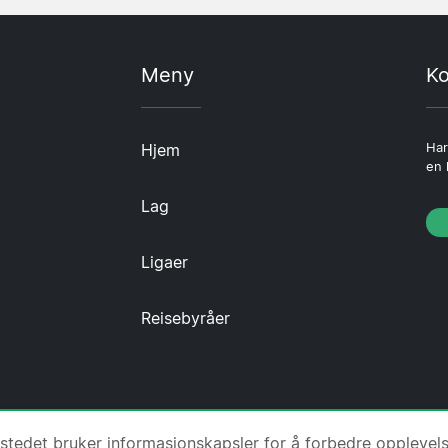
Meny
Ko
Hjem
Har
en 
Lag
Ligaer
Reisebyråer
·
Om oss
·
Kontakt oss
·
Personvernerklæring
·
Informas
tstedet bruker informasjonskapsler for å forbedre opplevel