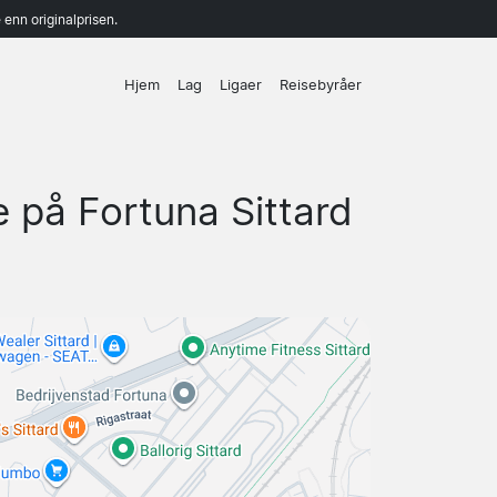
enn originalprisen.
Hjem
Lag
Ligaer
Reisebyråer
e på Fortuna Sittard