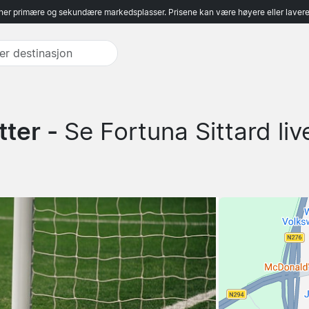
er primære og sekundære markedsplasser. Prisene kan være høyere eller lavere 
tter -
Se Fortuna Sittard liv