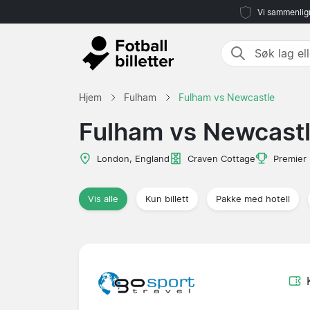
Vi sammenlign
Hjem
Fulham
Fulham vs Newcastle
Fulham vs Newcast
London, England
Craven Cottage
Premier
Vis alle
Kun billett
Pakke med hotell