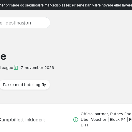
er primære og sekundære markedsplasser. Prisene kan være høyere eller lavere 
le
 League
7. november 2026
Pakke med hotell og fly
Official partner, Putney End
Kampbillett inkludert
Uber Voucher | Block P4 | 
D-H