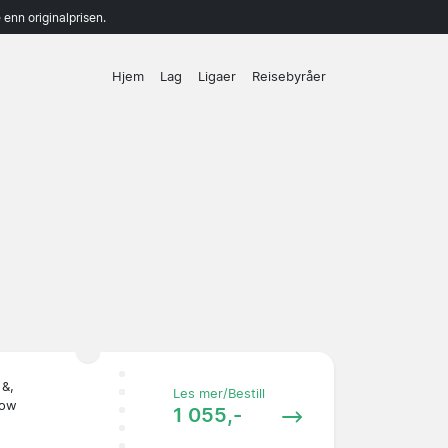
enn originalprisen.
Hjem
Lag
Ligaer
Reisebyråer
 &,
Les mer/Bestill
Row
1 055,-