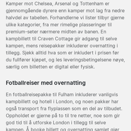
Kamper mot Chelsea, Arsenal og Tottenham er
gjennomgående dyrere enn kamper mot lag fra nedre
halvdel av tabellen. Forhandlerne vi lister tilbyr gjerne
ulike kategorier, fra mer rimelige plasseringer til
premium-seter nærmere midten av banen. En
kampbillett til Craven Cottage gir adgang til selve
kampen, mens reisepakker inkluderer overnatting i
tillegg. Sjekk alltid hva som er inkludert i prisen før
du fullfører kjøpet, og les leveringsbetingelsene nøye,
særlig om billetten er digital eller fysisk.
Fotballreiser med overnatting
En fotballreisepakke til Fulham inkluderer vanligvis
kampbillett og hotell i London, og noen pakker har
også transport fra flyplassen som en del av tilbudet.
Oppholdet er gjerne på to til tre netter, noe som gir
god tid til å utforske London i tillegg til selve
kampen. Å booke billett og overnatting samlet gjør