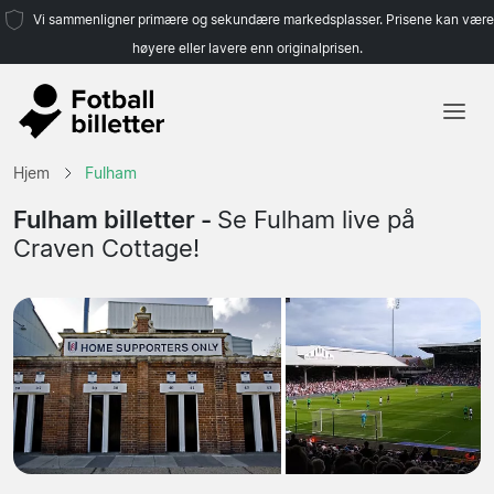
Vi sammenligner primære og sekundære markedsplasser. Prisene kan være
høyere eller lavere enn originalprisen.
Hjem
Hjem
Fulham
Lag
Fulham billetter -
Se Fulham live på
Craven Cottage!
Ligaer
Reisebyråer