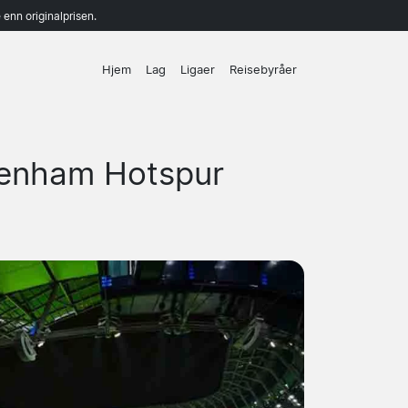
enn originalprisen.
Hjem
Lag
Ligaer
Reisebyråer
tenham Hotspur