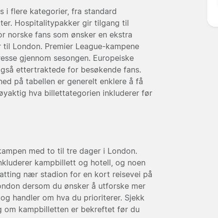
 i flere kategorier, fra standard
ter. Hospitalitypakker gir tilgang til
for norske fans som ønsker en ekstra
ur til London. Premier League-kampene
eresse gjennom sesongen. Europeiske
så ettertraktede for besøkende fans.
ned på tabellen er generelt enklere å få
øyaktig hva billettategorien inkluderer før
mpen med to til tre dager i London.
nkluderer kampbillett og hotell, og noen
atting nær stadion for en kort reisevei på
 London dersom du ønsker å utforske mer
og handler om hva du prioriterer. Sjekk
g om kampbilletten er bekreftet før du