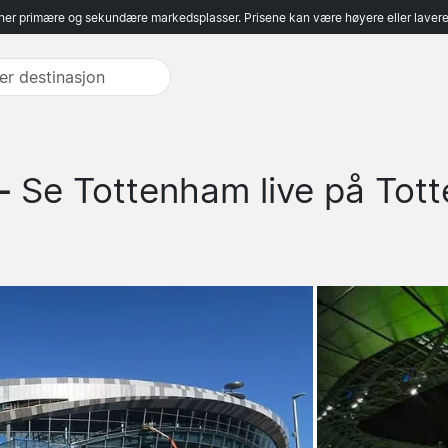
er primære og sekundære markedsplasser. Prisene kan være høyere eller lavere 
 -
Se Tottenham live på Tot