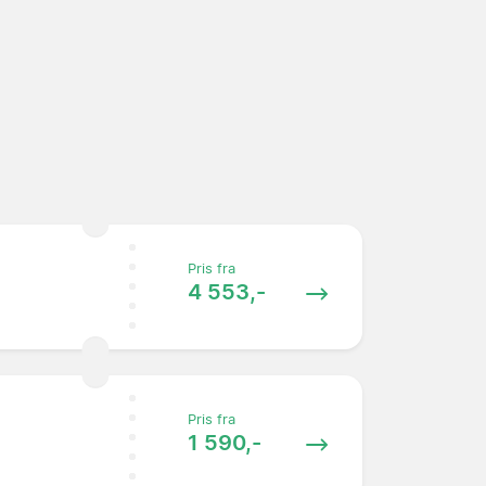
Pris fra
4 553,-
Pris fra
1 590,-