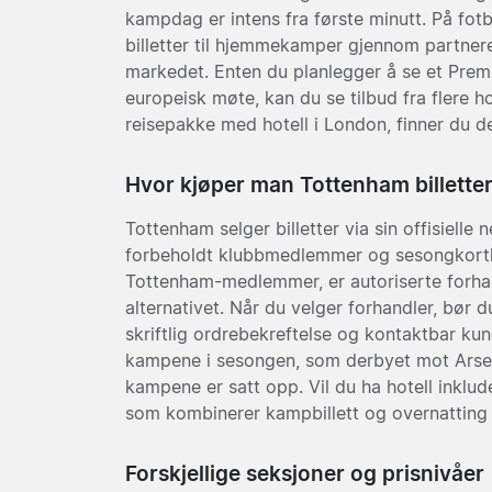
kampdag er intens fra første minutt. På fotb
billetter til hjemmekamper gjennom partner
markedet. Enten du planlegger å se et Prem
europeisk møte, kan du se tilbud fra flere h
reisepakke med hotell i London, finner du d
Hvor kjøper man Tottenham billette
Tottenham selger billetter via sin offisielle 
forbeholdt klubbmedlemmer og sesongkortho
Tottenham-medlemmer, er autoriserte forhan
alternativet. Når du velger forhandler, bør d
skriftlig ordrebekreftelse og kontaktbar ku
kampene i sesongen, som derbyet mot Arsen
kampene er satt opp. Vil du ha hotell inklude
som kombinerer kampbillett og overnatting 
Forskjellige seksjoner og prisnivåer