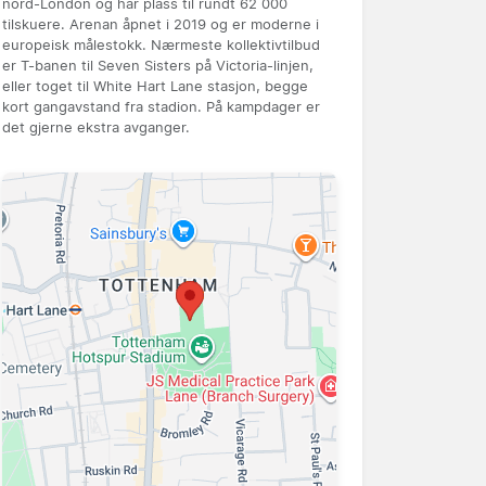
nord-London og har plass til rundt 62 000
tilskuere. Arenan åpnet i 2019 og er moderne i
europeisk målestokk. Nærmeste kollektivtilbud
er T-banen til Seven Sisters på Victoria-linjen,
eller toget til White Hart Lane stasjon, begge
kort gangavstand fra stadion. På kampdager er
det gjerne ekstra avganger.