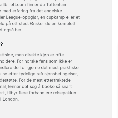
allbillett.com finner du Tottenham
e med erfaring fra det engelske
ier League-oppgjør, en cupkamp eller et
old på ett sted. Ønsker du en komplett
et også her.
r?
nettside, men direkte kjøp er ofte
ldere. For norske fans som ikke er
dlere derfor gjerne det mest praktiske
u se etter tydelige refusjonsbetingelser,
ndestøtte. For de mest ettertraktede
al, lønner det seg å booke så snart
rt, tilbyr flere forhandlere reisepakker
i London.