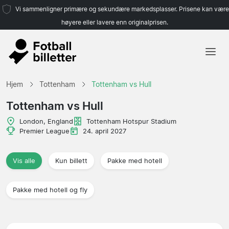
Vi sammenligner primære og sekundære markedsplasser. Prisene kan være
høyere eller lavere enn originalprisen.
Hjem
Hjem
Tottenham
Tottenham vs Hull
Lag
Tottenham vs Hull
Ligaer
London, England
Tottenham Hotspur Stadium
Premier League
24. april 2027
Reisebyråer
Vis alle
Kun billett
Pakke med hotell
Pakke med hotell og fly