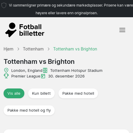
Vi sammenligner primære og sekundære markedsplasser. Prisene kan være
høyere eller lavere enn originalprisen.
Hjem
Hjem
Tottenham
Tottenham vs Brighton
Lag
Tottenham vs Brighton
Ligaer
London, England
Tottenham Hotspur Stadium
Premier League
30. desember 2026
Reisebyråer
Vis alle
Kun billett
Pakke med hotell
Pakke med hotell og fly