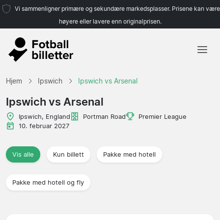
Vi sammenligner primære og sekundære markedsplasser. Prisene kan være
høyere eller lavere enn originalprisen.
Hjem
Hjem
Ipswich
Ipswich vs Arsenal
Lag
Ipswich vs Arsenal
Ligaer
Ipswich, England
Portman Road
Premier League
10. februar 2027
Reisebyråer
Vis alle
Kun billett
Pakke med hotell
Pakke med hotell og fly