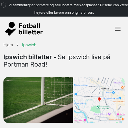
Vi sammenligner primære og sekundære markedsplasser. Prisene kan være
høyere eller lavere enn originalprisen.
Hjem
Hjem
Ipswich
Lag
Ipswich billetter -
Se Ipswich live på
Portman Road!
Ligaer
Reisebyråer