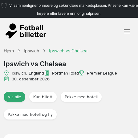
Vi sammenligner primære og sekundære markedsplasser. Prisene kan være
høyere eller lavere enn originalprisen.
Hjem
Hjem
Ipswich
Ipswich vs Chelsea
Lag
Ipswich vs Chelsea
Ligaer
Ipswich, England
Portman Road
Premier League
30. desember 2026
Reisebyråer
Vis alle
Kun billett
Pakke med hotell
Pakke med hotell og fly