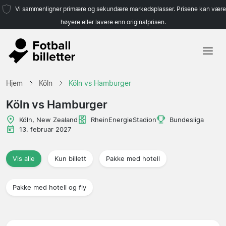
Vi sammenligner primære og sekundære markedsplasser. Prisene kan være
høyere eller lavere enn originalprisen.
Hjem
Hjem
Köln
Köln vs Hamburger
Lag
Köln vs Hamburger
Ligaer
Köln, New Zealand
RheinEnergieStadion
Bundesliga
13. februar 2027
Reisebyråer
Vis alle
Kun billett
Pakke med hotell
Pakke med hotell og fly