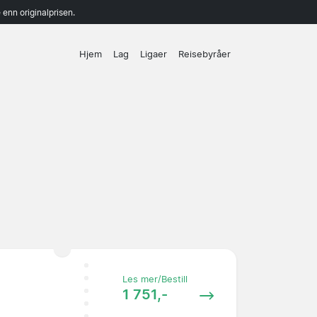
enn originalprisen.
Hjem
Lag
Ligaer
Reisebyråer
Les mer/Bestill
1 751,-