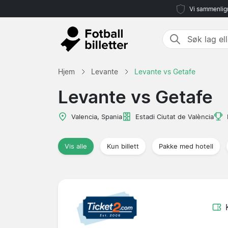
Vi sammenlign
Hjem
Levante
Levante vs Getafe
Levante vs Getafe
Valencia, Spania
Estadi Ciutat de València
Vis alle
Kun billett
Pakke med hotell