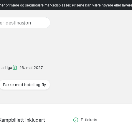
er primære og sekundære markedsplasser. Prisene kan være høyere eller lavere 
La Liga
16. mai 2027
Pakke med hotell og fly
Kampbillett inkludert
E-tickets