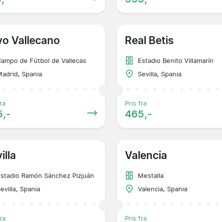
o Vallecano
Real Betis
ampo de Fútbol de Vallecas
Estadio Benito Villamarín
adrid, Spania
Sevilla, Spania
ra
Pris fra
,-
465,-
illa
Valencia
stadio Ramón Sánchez Pizjuán
Mestalla
evilla, Spania
Valencia, Spania
ra
Pris fra