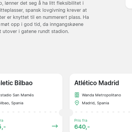
lønner det seg å ha litt fleksibilitet i
itteplasser, spansk lovgivning krever at
tter er knyttet til en nummerert plass. Ha
g møt opp i god tid, da inngangskøene
 utover i gatene rundt stadion.
letic Bilbao
Atlético Madrid
Estadio San Mamés
Wanda Metropolitano
ilbao, Spania
Madrid, Spania
ra
Pris fra
,-
640,-