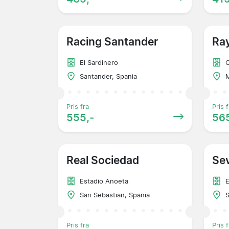
Racing Santander
Ray
El Sardinero
C
Santander, Spania
M
Pris fra
Pris f
555,-
565
Real Sociedad
Sev
Estadio Anoeta
E
San Sebastian, Spania
S
Pris fra
Pris f