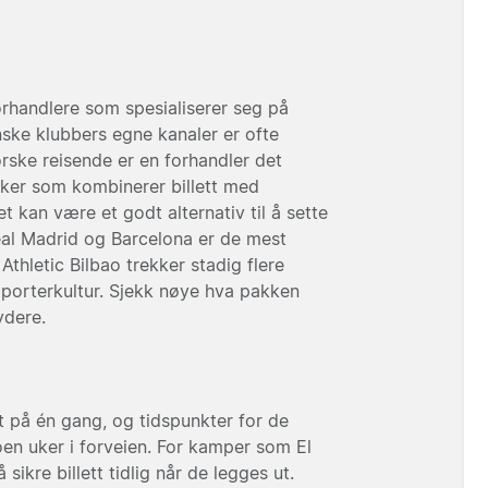
forhandlere som spesialiserer seg på
anske klubbers egne kanaler er ofte
orske reisende er en forhandler det
akker som kombinerer billett med
t kan være et godt alternativ til å sette
al Madrid
og
Barcelona
er de mest
g
Athletic Bilbao
trekker stadig flere
pporterkultur. Sjekk nøye hva pakken
ydere.
 på én gang, og tidspunkter for de
en uker i forveien. For kamper som El
sikre billett tidlig når de legges ut.