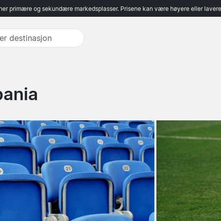
er primære og sekundære markedsplasser. Prisene kan være høyere eller lavere 
pania