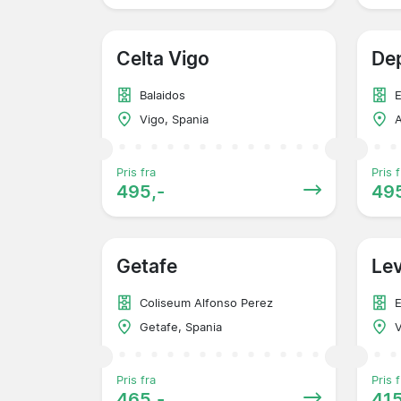
Celta Vigo
Dep
Balaidos
E
Vigo, Spania
A
Pris fra
Pris f
495,-
495
Getafe
Le
Coliseum Alfonso Perez
E
Getafe, Spania
V
Pris fra
Pris f
465,-
415