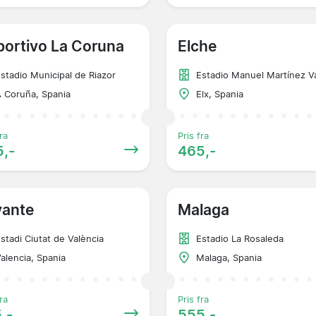
ortivo La Coruna
Elche
stadio Municipal de Riazor
Estadio Manuel Martínez V
 Coruña, Spania
Elx, Spania
ra
Pris fra
,-
465,-
vante
Malaga
stadi Ciutat de València
Estadio La Rosaleda
alencia, Spania
Malaga, Spania
ra
Pris fra
,-
555,-