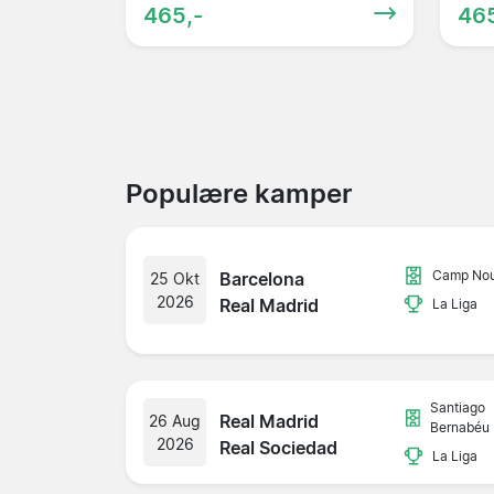
465,-
465
Populære kamper
Camp No
Barcelona
25 Okt
2026
Real Madrid
La Liga
Santiago
Real Madrid
26 Aug
Bernabéu
2026
Real Sociedad
La Liga