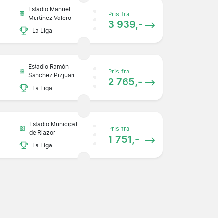
Estadio Manuel
Pris fra
Martínez Valero
3 939,-
La Liga
Estadio Ramón
Pris fra
Sánchez Pizjuán
2 765,-
La Liga
Estadio Municipal
Pris fra
de Riazor
1 751,-
La Liga