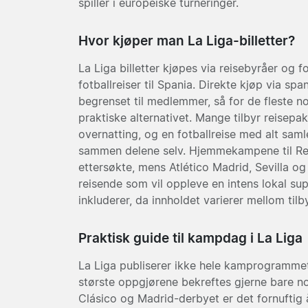
spiller i europeiske turneringer.
Hvor kjøper man La Liga-billetter?
La Liga billetter kjøpes via reisebyråer og 
fotballreiser til Spania. Direkte kjøp via sp
begrenset til medlemmer, så for de fleste n
praktiske alternativet. Mange tilbyr reisep
overnatting, og en fotballreise med alt samle
sammen delene selv. Hjemmekampene til
Re
ettersøkte, mens
Atlético Madrid
,
Sevilla
o
reisende som vil oppleve en intens lokal su
inkluderer, da innholdet varierer mellom tilb
Praktisk guide til kampdag i La Liga
La Liga publiserer ikke hele kamprogrammet
største oppgjørene bekreftes gjerne bare no
Clásico og Madrid-derbyet er det fornuftig å 