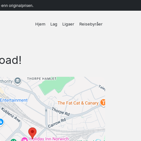
enn originalprisen.
Hjem
Lag
Ligaer
Reisebyråer
oad!