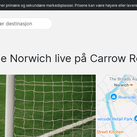
er primære og sekundære markedsplasser. Prisene kan være høyere eller lavere 
e Norwich live på Carrow R