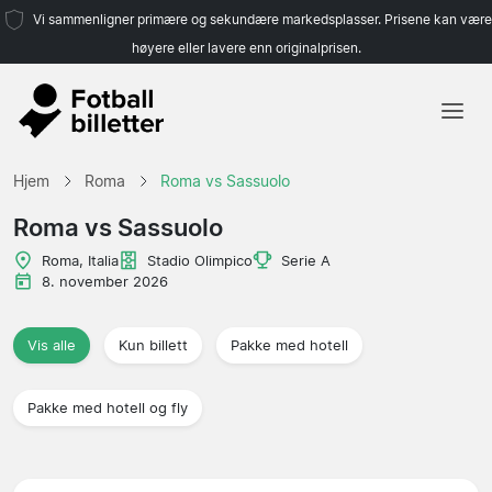
Vi sammenligner primære og sekundære markedsplasser. Prisene kan være
høyere eller lavere enn originalprisen.
Hjem
Hjem
Roma
Roma vs Sassuolo
Lag
Roma vs Sassuolo
Ligaer
Roma, Italia
Stadio Olimpico
Serie A
8. november 2026
Reisebyråer
Vis alle
Kun billett
Pakke med hotell
Pakke med hotell og fly