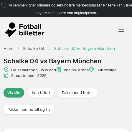
Vi sammenligner primære og sekundære markedsplasser. Prisene kan være
høyere eller lavere enn originalprisen.
Hjem
Hjem
Schalke 04
Schalke 04 vs Bayern München
Lag
Schalke 04 vs Bayern München
Ligaer
Gelsenkirchen, Tyskland
Veltins-Arena
Bundesliga
5. september 2026
Reisebyråer
Vis alle
Kun billett
Pakke med hotell
Pakke med hotell og fly