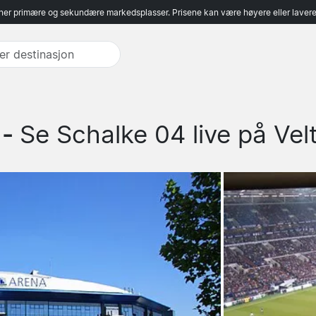
er primære og sekundære markedsplasser. Prisene kan være høyere eller lavere 
 -
Se Schalke 04 live på Vel