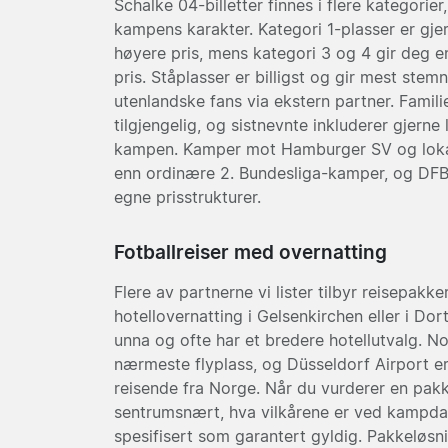
Schalke 04-billetter finnes i flere kategorie
kampens karakter. Kategori 1-plasser er gj
høyere pris, mens kategori 3 og 4 gir deg e
pris. Ståplasser er billigst og gir mest stemn
utenlandske fans via ekstern partner. Famili
tilgjengelig, og sistnevnte inkluderer gjerne
kampen. Kamper mot Hamburger SV og lokal
enn ordinære 2. Bundesliga-kamper, og DFB
egne prisstrukturer.
Fotballreiser med overnatting
Flere av partnerne vi lister tilbyr reisepak
hotellovernatting i Gelsenkirchen eller i Do
unna og ofte har et bredere hotellutvalg. N
nærmeste flyplass, og Düsseldorf Airport er 
reisende fra Norge. Når du vurderer en pakke
sentrumsnært, hva vilkårene er ved kampda
spesifisert som garantert gyldig. Pakkeløsn