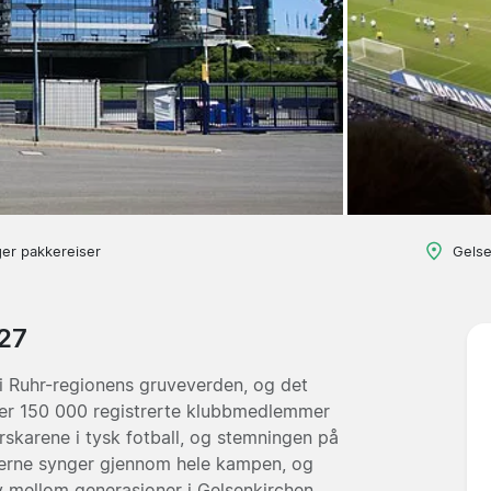
ger pakkereiser
Gelse
/27
 i Ruhr-regionens gruveverden, og det
er 150 000 registrerte klubbmedlemmer
erskarene i tysk fotball, og stemningen på
erne synger gjennom hele kampen, og
rv mellom generasjoner i Gelsenkirchen.