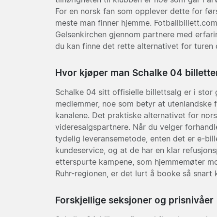
For en norsk fan som opplever dette for førs
meste man finner hjemme. Fotballbillett.com
Gelsenkirchen gjennom partnere med erfaring
du kan finne det rette alternativet for turen 
Hvor kjøper man Schalke 04 billette
Schalke 04 sitt offisielle billettsalg er i st
medlemmer, noe som betyr at utenlandske 
kanalene. Det praktiske alternativet for nor
videresalgspartnere. Når du velger forhandler
tydelig leveransemetode, enten det er e-bille
kundeservice, og at de har en klar refusjon
etterspurte kampene, som hjemmemøter mot
Ruhr-regionen, er det lurt å booke så snart
Forskjellige seksjoner og prisnivåer