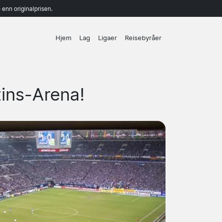
enn originalprisen.
Hjem
Lag
Ligaer
Reisebyråer
tins-Arena!