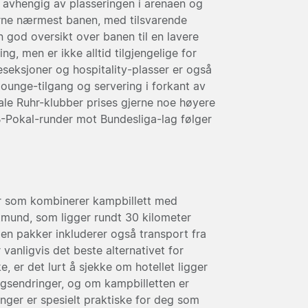
r, avhengig av plasseringen i arenaen og
erne nærmest banen, med tilsvarende
n god oversikt over banen til en lavere
ing, men er ikke alltid tilgjengelige for
eseksjoner og hospitality-plasser er også
 lounge-tilgang og servering i forkant av
e Ruhr-klubber prises gjerne noe høyere
-Pokal-runder mot Bundesliga-lag følger
ker som kombinerer kampbillett med
rtmund, som ligger rundt 30 kilometer
oen pakker inkluderer også transport fra
vanligvis det beste alternativet for
, er det lurt å sjekke om hotellet ligger
gsendringer, og om kampbilletten er
inger er spesielt praktiske for deg som