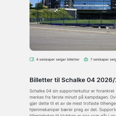
4 selskaper selger billetter
7 selskaper sel
Billetter til Schalke 04 2026
Schalke 04 sin supporterkultur er forankret
merkes fra første minutt på kampdagen. Ov
gjør dette til et av de mest trofaste tilheng
hjemmekamper bærer preg av det. Support
tilhørigheten til klubben er noe som går i a